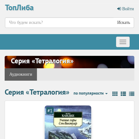
ТопЛиба
Войти
Искать
Меню
Серия «Тетралогия»
Аудиокниги
Серия «Тетралогия»
по популярности
#1