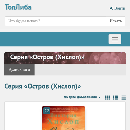
ТопЛиба
Войти
Искать
Меню
Серия «Остров (Хислоп)»
Аудиокниги
Серия «Остров (Хислоп)»
по дате добавления
#2