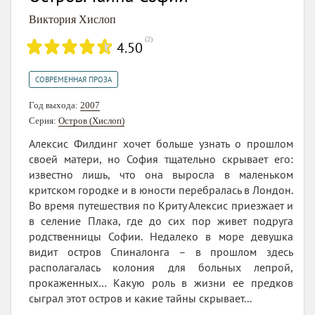
Виктория Хислоп
(
2
)
4.50
СОВРЕМЕННАЯ ПРОЗА
Год выхода:
2007
Серия:
Остров (Хислоп)
Алексис Филдинг хочет больше узнать о прошлом
своей матери, но София тщательно скрывает его:
известно лишь, что она выросла в маленьком
критском городке и в юности перебралась в Лондон.
Во время путешествия по Криту Алексис приезжает и
в селение Плака, где до сих пор живет подруга
родственницы Софии. Недалеко в море девушка
видит остров Спиналонга – в прошлом здесь
располагалась колония для больных лепрой,
прокаженных… Какую роль в жизни ее предков
сыграл этот остров и какие тайны скрывает...