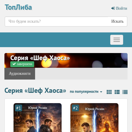
ТопЛиба
Войти
Искать
Меню
Серия «Шеф Хаоса»
завершена
Аудиокниги
Серия «Шеф Хаоса»
по популярности
#1
#2