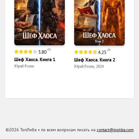
(
5
)
(
4
)
3.80
4.25
Шеф Хаоса. Книга 1
Шеф Хаоса. Книга 2
,
Юрий Розин
Юрий Розин
2024
©2026 ТопЛиба • по всем вопросам писать на
contact@topliba.com