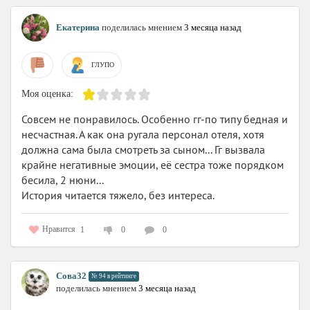
Екатерина
поделилась мнением
3 месяца назад
ГЛУПО
Моя оценка:
Совсем не понравилось. Особенно гг-по типу бедная и
несчастная. А как она ругала персонал отеля, хотя
должна сама была смотреть за сыном... Гг вызвала
крайне негативные эмоции, её сестра тоже порядком
бесила, 2 нюни...
История читается тяжело, без интереса.
Нравится
1
0
0
Сова32
№ 94 в рейтинге
поделилась мнением
3 месяца назад