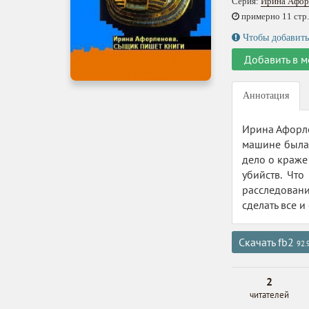
Серия:
Ирина Афор
примерно 11 стр.,
Чтобы добавить
Добавить в м
Аннотация
Ирина Афорле
машине была 
дело о краже
убийств. Чт
расследовани
сделать все и 
Скачать fb2
92.
2
читателей