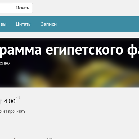
Искать
ывы
Цитаты
Записи
грамма египетского ф
енко
(
1
)
4.00
очет прочитать