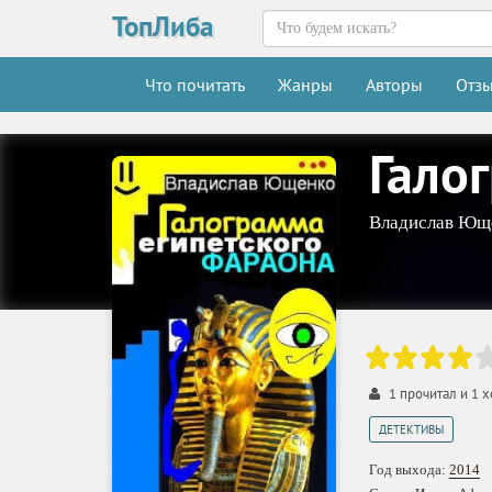
ТопЛиба
Что почитать
Жанры
Авторы
Отз
Гало
Владислав Ющ
1
прочитал и
1
х
ДЕТЕКТИВЫ
Год выхода:
2014