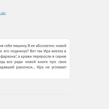
сайт
.
ив себе машину. В ее абсолютно новой
о его подкинул? Вот так Ира влезла в
 фараона", а кражи переросли в серию
ведь все ради новой книги про свои
здавшей рукописи... Ира не успевает