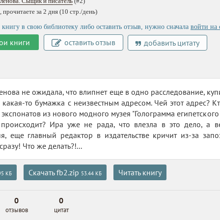
ленова. Сыщик и писатель
(#2)
 прочитаете за 2 дня (10 стр./день)
 книгу в свою библиотеку либо оставить отзыв, нужно сначала
войти на 
ои книги
оставить отзыв
добавить цитату
нова не ожидала, что влипнет еще в одно расследование, куп
какая-то бумажка с неизвестным адресом. Чей этот адрес? Кт
 экспонатов из нового модного музея "Голограмма египетского
о происходит? Ира уже не рада, что влезла в это дело, а 
я, еще главный редактор в издательстве кричит из-за запо
сразу! Что же делать?!...
Скачать fb2.zip
Читать книгу
95 КБ
53.44 КБ
0
0
отзывов
цитат