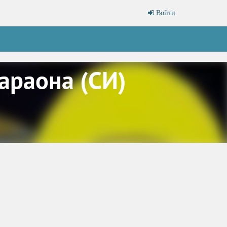
Войти
араона (СИ)