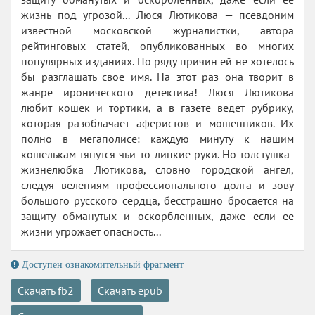
жизнь под угрозой... Люся Лютикова — псевдоним
известной московской журналистки, автора
рейтинговых статей, опубликованных во многих
популярных изданиях. По ряду причин ей не хотелось
бы разглашать свое имя. На этот раз она творит в
жанре иронического детектива! Люся Лютикова
любит кошек и тортики, а в газете ведет рубрику,
которая разоблачает аферистов и мошенников. Их
полно в мегаполисе: каждую минуту к нашим
кошелькам тянутся чьи-то липкие руки. Но толстушка-
жизнелюбка Лютикова, словно городской ангел,
следуя велениям профессионального долга и зову
большого русского сердца, бесстрашно бросается на
защиту обманутых и оскорбленных, даже если ее
жизни угрожает опасность...
Доступен ознакомительный фрагмент
Скачать fb2
Скачать epub