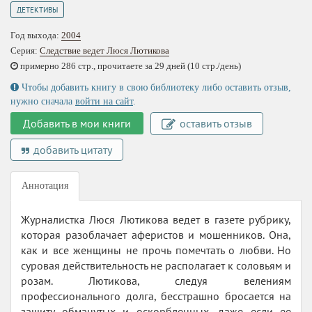
ДЕТЕКТИВЫ
Год выхода:
2004
Серия:
Следствие ведет Люся Лютикова
примерно 286 стр., прочитаете за 29 дней (10 стр./день)
Чтобы добавить книгу в свою библиотеку либо оставить отзыв,
нужно сначала
войти на сайт
.
Добавить в мои книги
оставить отзыв
добавить цитату
Аннотация
Журналистка Люся Лютикова ведет в газете рубрику,
которая разоблачает аферистов и мошенников. Она,
как и все женщины не прочь помечтать о любви. Но
суровая действительность не располагает к соловьям и
розам. Лютикова, следуя велениям
профессионального долга, бесстрашно бросается на
защиту обманутых и оскорбленных, даже если ее