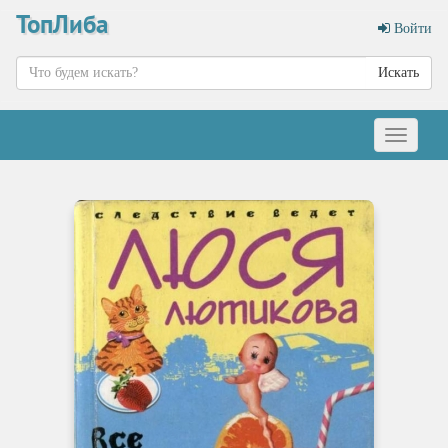
ТопЛиба
Войти
Искать
Меню