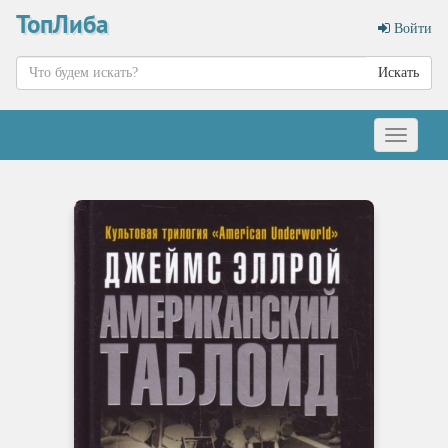
ТопЛиба
Войти
Искать
Меню