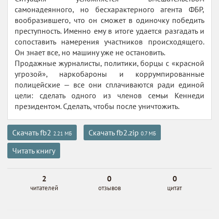
самонадеянного, но бесхарактерного агента ФБР,
вообразившего, что он сможет в одиночку победить
преступность. Именно ему в итоге удается разгадать и
сопоставить намерения участников происходящего.
Он знает все, но машину уже не остановить.
Продажные журналисты, политики, борцы с «красной
угрозой», наркобароны и коррумпированные
полицейские — все они сплачиваются ради единой
цели: сделать одного из членов семьи Кеннеди
президентом. Сделать, чтобы после уничтожить.
Скачать fb2
Скачать fb2.zip
2.21 МБ
0.7 МБ
Читать книгу
2
0
0
читателей
отзывов
цитат