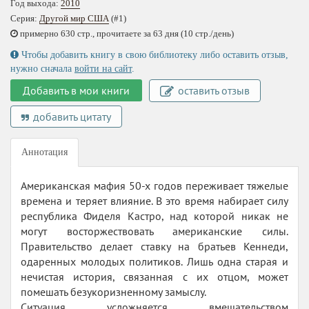
Год выхода:
2010
Серия:
Другой мир США
(#1)
примерно 630 стр., прочитаете за 63 дня (10 стр./день)
Чтобы добавить книгу в свою библиотеку либо оставить отзыв,
нужно сначала
войти на сайт
.
Добавить в мои книги
оставить отзыв
добавить цитату
Аннотация
Американская мафия 50-х годов переживает тяжелые
времена и теряет влияние. В это время набирает силу
республика Фиделя Кастро, над которой никак не
могут восторжествовать американские силы.
Правительство делает ставку на братьев Кеннеди,
одаренных молодых политиков. Лишь одна старая и
нечистая история, связанная с их отцом, может
помешать безукоризненному замыслу.
Ситуация усложняется вмешательством