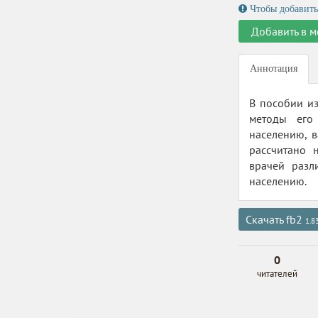
Чтобы добавить
Добавить в м
Аннотация
В пособии и
методы его
населению, 
рассчитано 
врачей разл
населению.
Скачать fb2
1.8
0
читателей