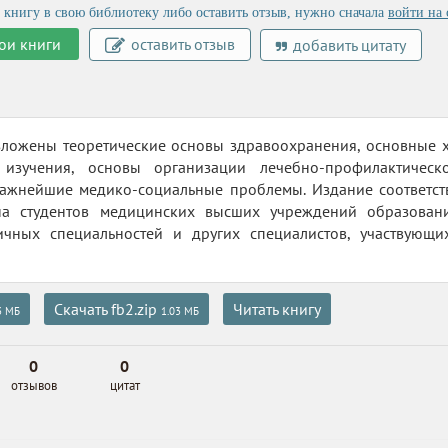
 книгу в свою библиотеку либо оставить отзыв, нужно сначала
войти на 
ои книги
оставить отзыв
добавить цитату
зложены теоретические основы здравоохранения, основные х
 изучения, основы организации лечебно-профилактичес
важнейшие медико-социальные проблемы. Издание соответств
на студентов медицинских высших учреждений образовани
ичных специальностей и других специалистов, участвующ
Скачать fb2.zip
Читать книгу
3 МБ
1.03 МБ
0
0
отзывов
цитат