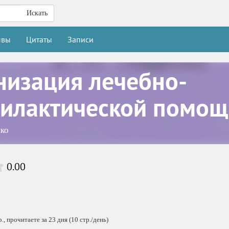
Искать
ывы
Цитаты
Записи
низация лечебно-
илактической помощ
ко
0.00
, прочитаете за 23 дня (10 стр./день)