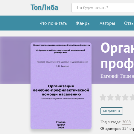
ТопЛиба
Что почитать
Жанры
Авторы
Отз
Орга
проф
Евгений Тищен
МЕДИЦИНА
Год выхода:
2008
примерно 224 стр.