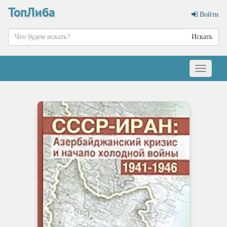
ТопЛиба
Войти
Искать
Меню