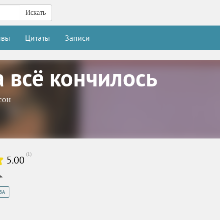
Искать
ывы
Цитаты
Записи
а всё кончилось
сон
(
1
)
5.00
ь
ЗА