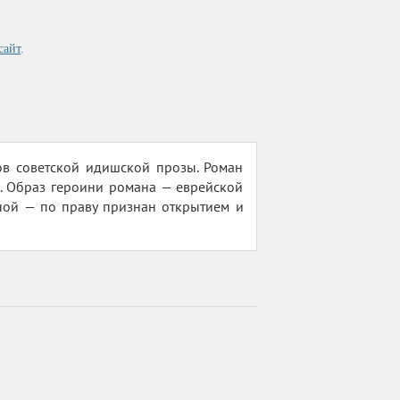
сайт
.
в советской идишской прозы. Роман
я. Образ героини романа — еврейской
ной — по праву признан открытием и