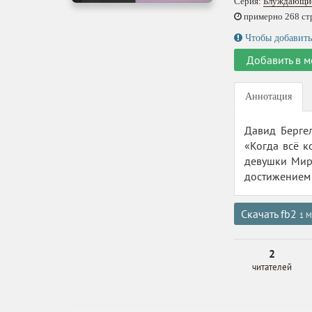
Серия:
Блуждающие
примерно 268 стр.
Чтобы добавить
Добавить в м
Аннотация
Давид Берге
«Когда всё к
девушки Мир
достижением 
Скачать fb2
1 М
2
читателей