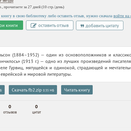
 звезды
, прочитаете за 27 дней (10 стр./день)
 книгу в свою библиотеку либо оставить отзыв, нужно сначала
войти на 
ои книги
оставить отзыв
добавить цитату
льсон (1884–1952) — один из основоположников и классико
ончилось» (1913 г.) — одно из лучших произведений писател
еле Гурвиц, мятущейся и одинокой, страдающей и мечтатель
еврейской и мировой литературы.
Скачать fb2.zip
Читать книгу
Б
0.35 МБ
0
0
отзывов
цитат