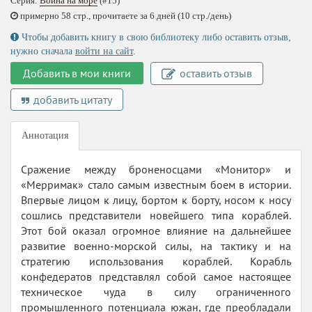
Серия:
Война на море
(#15)
примерно 58 стр., прочитаете за 6 дней (10 стр./день)
Чтобы добавить книгу в свою библиотеку либо оставить отзыв,
нужно сначала
войти на сайт
.
Добавить в мои книги
оставить отзыв
добавить цитату
Аннотация
Сражение между броненосцами «Монитор» и
«Мерримак» стало самым известным боем в истории.
Впервые лицом к лицу, бортом к борту, носом к носу
сошлись представители новейшего типа кораблей.
Этот бой оказал огромное влияние на дальнейшее
развитие военно-морской силы, на тактику и на
стратегию использования кораблей. Корабль
конфедератов представлял собой самое настоящее
техническое чуда в силу ограниченного
промышленного потенциала южан, где преобладали