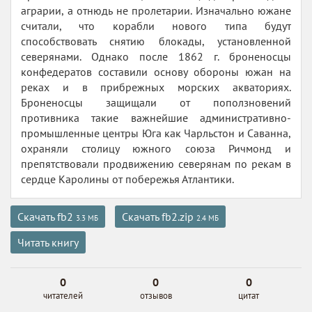
аграрии, а отнюдь не пролетарии. Изначально южане
считали, что корабли нового типа будут
способствовать снятию блокады, установленной
северянами. Однако после 1862 г. броненосцы
конфедератов составили основу обороны южан на
реках и в прибрежных морских акваториях.
Броненосцы защищали от поползновений
противника такие важнейшие административно-
промышленные центры Юга как Чарльстон и Саванна,
охраняли столицу южного союза Ричмонд и
препятствовали продвижению северянам по рекам в
сердце Каролины от побережья Атлантики.
Скачать fb2
Скачать fb2.zip
3.3 МБ
2.4 МБ
Читать книгу
0
0
0
читателей
отзывов
цитат