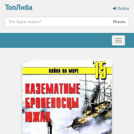
ТопЛиба
Войти
Искать
Меню