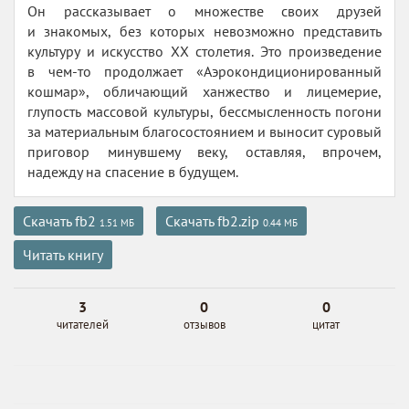
Он рассказывает о множестве своих друзей
и знакомых, без которых невозможно представить
культуру и искусство XX столетия. Это произведение
в чем-то продолжает «Аэрокондиционированный
кошмар», обличающий ханжество и лицемерие,
глупость массовой культуры, бессмысленность погони
за материальным благосостоянием и выносит суровый
приговор минувшему веку, оставляя, впрочем,
надежду на спасение в будущем.
Скачать fb2
Скачать fb2.zip
1.51 МБ
0.44 МБ
Читать книгу
3
0
0
читателей
отзывов
цитат