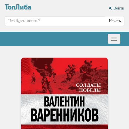
ТопЛиба
Войти
Искать
Меню