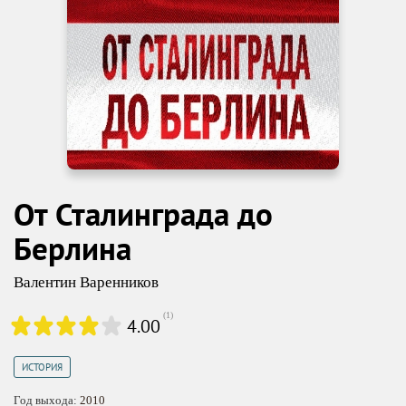
От Сталинграда до
Берлина
Валентин Варенников
(
1
)
4.00
ИСТОРИЯ
Год выхода:
2010