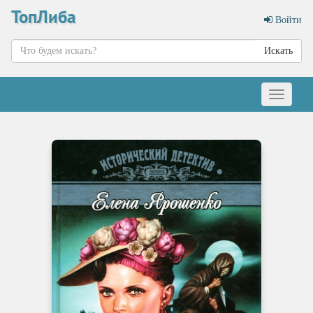
ТопЛиба
Войти
Искать
Меню