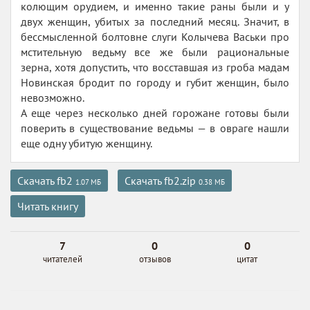
колющим орудием, и именно такие раны были и у
двух женщин, убитых за последний месяц. Значит, в
бессмысленной болтовне слуги Колычева Васьки про
мстительную ведьму все же были рациональные
зерна, хотя допустить, что восставшая из гроба мадам
Новинская бродит по городу и губит женщин, было
невозможно.
А еще через несколько дней горожане готовы были
поверить в существование ведьмы — в овраге нашли
еще одну убитую женщину.
Скачать fb2
Скачать fb2.zip
1.07 МБ
0.38 МБ
Читать книгу
7
0
0
читателей
отзывов
цитат