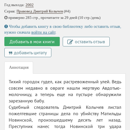
Год выхода:
2002
Серия:
Правовед Дмитрий Колычев
(#4)
примерно 285 стр., прочитаете за 29 дней (10 стр./день)
Чтобы добавить книгу в свою библиотеку либо оставить отзыв,
нужно сначала
войти на сайт
.
Добавить в мои книги
оставить отзыв
добавить цитату
Аннотация
Тихий городок гудел, как растревоженный улей. Ведь
совсем недавно в овраге нашли мертвую Авдотью-
молочницу, а теперь еще на пустыре обнаружили
зарезанную бабу.
Судебный следователь Дмитрий Колычев листал
пожелтевшие страницы дела по убийству Матильды
Новинской, произошедшему десять лет назад.
Преступник нанес тогда Новинской три удара