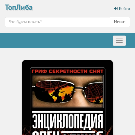
ТопЛиба
Войти
Искать
Меню