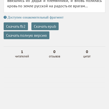
ввязались их дядья и племянники, и вновь полилась
кровь по земле русской на радость ее врагам…
Доступен ознакомительный фрагмент
Скачать fb2
Скачать epub
Скачать полную версию
1
0
0
читателей
отзывов
цитат