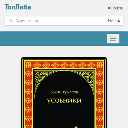
ТопЛиба
Войти
Искать
Меню