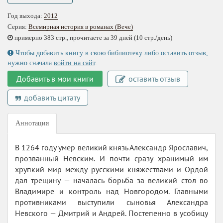
Год выхода:
2012
Серия:
Всемирная история в романах (Вече)
примерно 383 стр., прочитаете за 39 дней (10 стр./день)
Чтобы добавить книгу в свою библиотеку либо оставить отзыв,
нужно сначала
войти на сайт
.
Добавить в мои книги
оставить отзыв
добавить цитату
Аннотация
В 1264 году умер великий князь Александр Ярославич,
прозванный Невским. И почти сразу хранимый им
хрупкий мир между русскими княжествами и Ордой
дал трещину — началась борьба за великий стол во
Владимире и контроль над Новгородом. Главными
противниками выступили сыновья Александра
Невского — Дмитрий и Андрей. Постепенно в усобицу