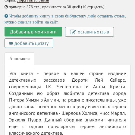
Серия:
Лорд Питер Уимзи
примерно 376 стр., прочитаете за 38 дней (10 стр./день)
Чтобы добавить книгу в свою библиотеку либо оставить отзыв,
нужно сначала
войти на сайт
.
Добавить в мои книги
оставить отзыв
добавить цитату
Аннотация
Эта книга - первое в нашей стране издание
детективных рассказов Дороти Лей Сейерс,
современницы Г.К. Честертона и Агаты Кристи.
Созданный ею образ любителя детектива лорда
Питера Уимзи в Англии, на родине писательницы, уже
давно занял почетное место в ряду известных героев
английского детектива - Шерлока Холмса, мисс Марпл,
Эркюля Пуаро. Данный сборник знакомит читателя
еще с одним популярным героем английского
классического детектива.