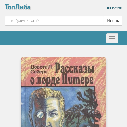
ТопЛиба
Войти
Искать
Меню