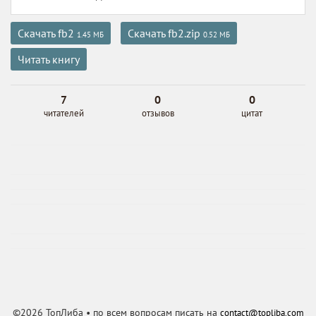
Скачать fb2
Скачать fb2.zip
1.45 МБ
0.52 МБ
Читать книгу
7
0
0
читателей
отзывов
цитат
©2026 ТопЛиба • по всем вопросам писать на
contact@topliba.com