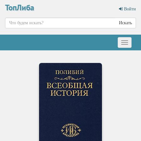
ТопЛиба
Войти
Искать
Меню