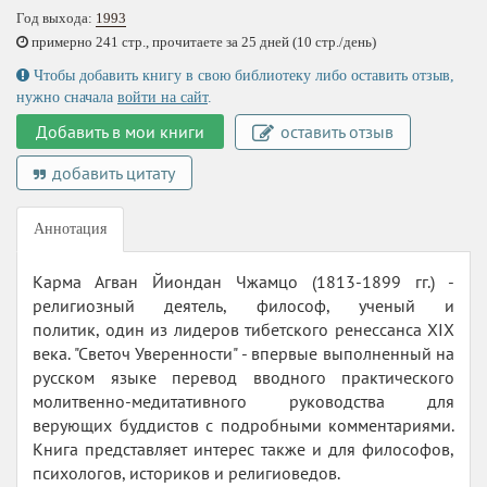
Год выхода:
1993
примерно 241 стр., прочитаете за 25 дней (10 стр./день)
Чтобы добавить книгу в свою библиотеку либо оставить отзыв,
нужно сначала
войти на сайт
.
Добавить в мои книги
оставить отзыв
добавить цитату
Аннотация
Кapма Агван Йиондан Чжамцо (1813-1899 гг.) -
религиозный деятель, философ, ученый и
политик, один из лидеров тибетского ренессанса ХIХ
века. "Светоч Уверенности" - впервые выполненный на
русском языке перевод вводного практического
молитвенно-медитативного руководства для
верующих буддистов с подробными комментариями.
Книга представляет интерес также и для философов,
психологов, историков и религиоведов.