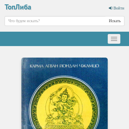
ТопЛиба
Войти
Искать
Меню