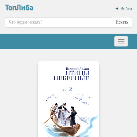
ТопЛиба
Войти
Искать
Меню