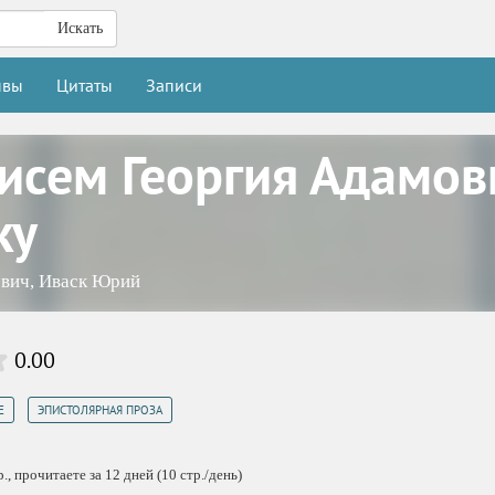
Искать
ывы
Цитаты
Записи
писем Георгия Адамо
ку
ович
,
Иваск Юрий
0.00
,
Е
ЭПИСТОЛЯРНАЯ ПРОЗА
, прочитаете за 12 дней (10 стр./день)