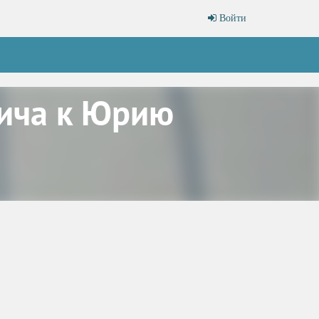
Войти
вича к Юрию