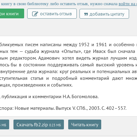
 книгу в свою библиотеку либо оставить отзыв, нужно сначала
войти на 
ои книги
оставить отзыв
добавить цитату
убликуемых писем написаны между 1952 и 1961 и особенно 
вных тем — судьба журнала «Опыты», где Иваск был сначала
вным редактором. Адамович хотел видеть журнал лучшим изд
лось бы в состоянии поддерживать самый высокий уровень и
внутренние дела журнала: круг реальных и потенциальных ав
Вступительная статья и подробный комментарий дают мно
ицах, произведениях и событиях.
 публикация и комментарии Н.А. Богомолова.
пора: Новые материалы. Выпуск V. СПб., 2003. С. 402–557.
Скачать fb2.zip
Читать книгу
3 МБ
0.23 МБ