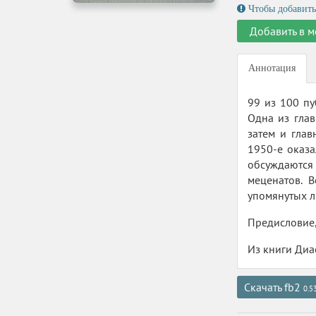
Чтобы добавить
Добавить в м
Аннотация
99 из 100 п
Одна из гла
затем и гла
1950-е оказа
обсуждаются 
меценатов. 
упомянутых л
Предисловие,
Из книги Диас
Скачать fb2
0.5