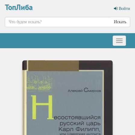
ТопЛиба
Войти
Искать
Меню