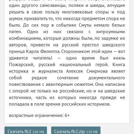
один другого самозванцы, поляки и шведы, алчущие
решить в свою пользу многовековые споры и под
шумок прихватить то, что никогда предметом спора не
было. До сих пор в событиях Смуты немало белых
пятен. Одно из них связано с хитроумными
комбинациями, которые должны были, по задумке их
авторов, привести на русский престол шведского
принца Карла Филиппа. Сторонником этой идеи — вот
удивится читатель! — одно время был князь
Пожарский, русский национальный герой. Книга
историка и журналиста Алексея Смирнова являет
собой редкое сочетание документального
повествования с авантюрным сюжетом. Она написана
с опорой не только на российские, но и на шведские
источники, часть из которых никогда прежде не
попадала в поле зрения российских историков.
возрастные ограничения: 6+
Скачать fb2
Скачать fb2.zip
2.65 МБ
1.55 МБ