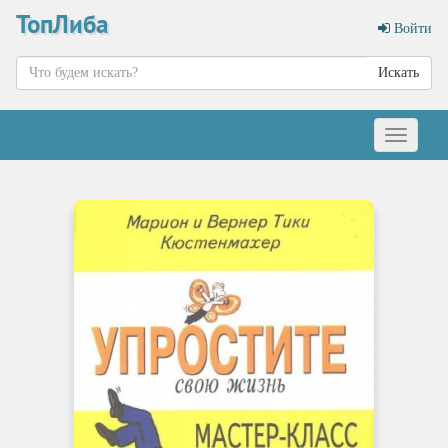
ТопЛиба
Войти
Искать
Меню