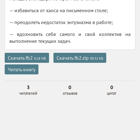
— избавиться от хаоса на письменном столе;
— преодолеть недостаток энтузиазма в работе;
— вдохновить себя самого и свой коллектив на
выполнение текущих задач.
Скачать fb2
Скачать fb2.zip
0.18 МБ
90.51 КБ
Читать книгу
3
0
0
читателей
отзывов
цитат