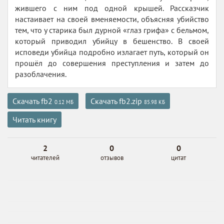
жившего с ним под одной крышей. Рассказчик
настаивает на своей вменяемости, объясняя убийство
тем, что у старика был дурной «глаз грифа» с бельмом,
который приводил убийцу в бешенство. В своей
исповеди убийца подробно излагает путь, который он
прошёл до совершения преступления и затем до
разоблачения.
Скачать fb2
Скачать fb2.zip
0.12 МБ
85.98 КБ
Читать книгу
2
0
0
читателей
отзывов
цитат