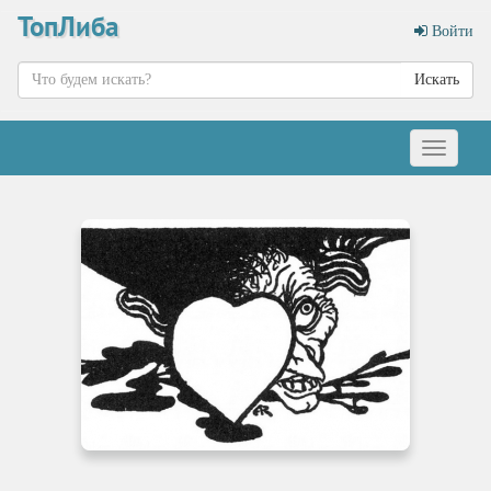
ТопЛиба
Войти
Искать
Меню