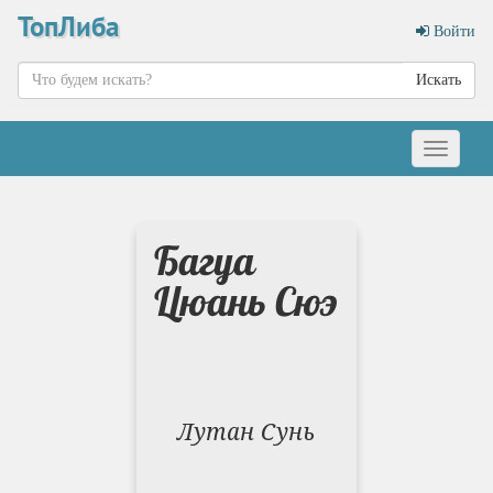
ТопЛиба
Войти
Искать
Меню