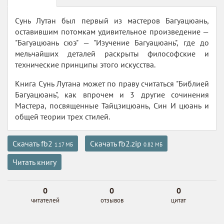
Сунь Лутан был первый из мастеров Багуацюань,
оставившим потомкам удивительное произведение —
"Багуацюань сюэ" — "Изучение Багуацюань", где до
мельчайших деталей раскрыты философские и
технические принципы этого искусства.
Книга Сунь Лутана может по праву считаться "Библией
Багуацюань", как впрочем и 3 другие сочинения
Мастера, посвященные Тайцзицюань, Син И цюань и
общей теории трех стилей.
Скачать fb2
Скачать fb2.zip
1.17 МБ
0.82 МБ
Читать книгу
0
0
0
читателей
отзывов
цитат