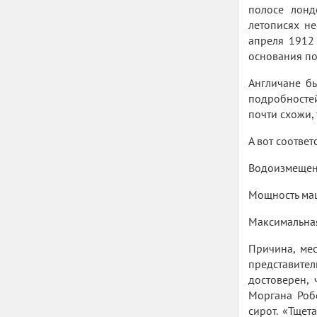
полосе лонд
летописях не
апреля 1912 
основания пол
Англичане бы
подробносте
почти схожи,
А вот соотве
Водоизмещение
Мощность машин
Максимальная 
Причина, мес
представител
достоверен, 
Моргана Робе
сирот. «Тщет