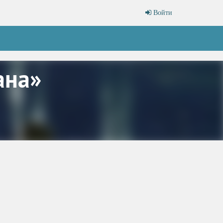
Войти
ана»