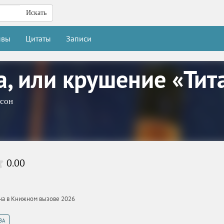
Искать
ывы
Цитаты
Записи
а, или крушение «Тит
тсон
0.00
ана в Книжном вызове 2026
ЗА