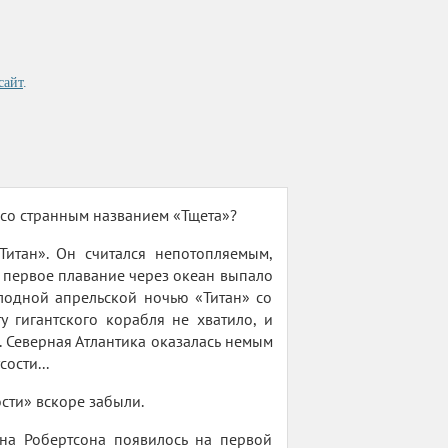
сайт
.
н со странным названием «Тщета»?
итан». Он считался непотопляемым,
первое плавание через океан выпало
лодной апрельской ночью «Титан» со
у гигантского корабля не хватило, и
. Северная Атлантика оказалась немым
ости...
ости» вскоре забыли.
на Робертсона появилось на первой