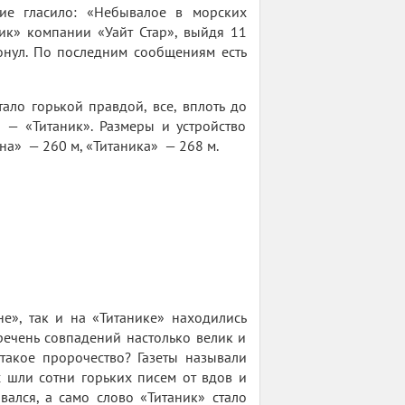
ие гласило: «Небывалое в морских
ик» компании «Уайт Стар», выйдя 11
тонул. По последним сообщениям есть
ало горькой правдой, все, вплоть до
— «Титаник». Размеры и устройство
ана» — 260 м, «Титаника» — 268 м.
е», так и на «Титанике» находились
речень совпадений настолько велик и
 такое пророчество? Газеты называли
 шли сотни горьких писем от вдов и
ался, а само слово «Титаник» стало