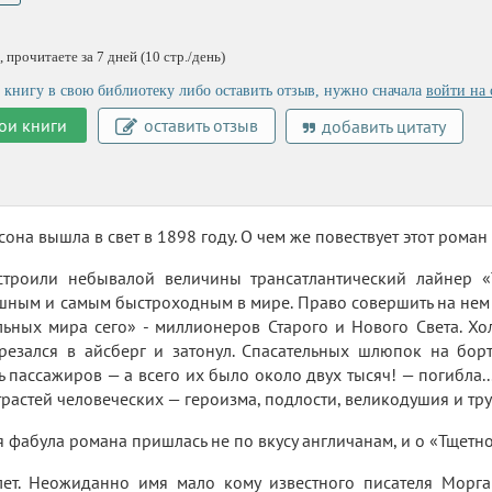
 прочитаете за 7 дней (10 стр./день)
 книгу в свою библиотеку либо оставить отзыв, нужно сначала
войти на 
ои книги
оставить отзыв
добавить цитату
сона вышла в свет в 1898 году. О чем же повествует этот рома
строили небывалой величины трансатлантический лайнер «Т
ным и самым быстроходным в мире. Право совершить на нем 
ьных мира сего» - миллионеров Старого и Нового Света. Хо
резался в айсберг и затонул. Спасательных шлюпок на борт
ь пассажиров — а всего их было около двух тысяч! — погибла..
растей человеческих — героизма, подлости, великодушия и трус
я фабула романа пришлась не по вкусу англичанам, и о «Тщетн
ет. Неожиданно имя мало кому известного писателя Морга