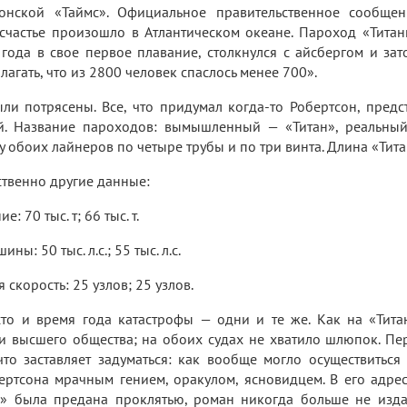
онской «Таймс». Официальное правительственное сообщен
счастье произошло в Атлантическом океане. Пароход «Титан
года в свое первое плавание, столкнулся с айсбергом и за
агать, что из 2800 человек спаслось менее 700».
ли потрясены. Все, что придумал когда-то Робертсон, предст
й. Название пароходов: вымышленный — «Титан», реальный 
 у обоих лайнеров по четыре трубы и по три винта. Длина «Тит
тственно другие данные:
: 70 тыс. т; 66 тыс. т.
ы: 50 тыс. л.с.; 55 тыс. л.с.
скорость: 25 узлов; 25 узлов.
то и время года катастрофы — одни и те же. Как на «Титан
и высшего общества; на обоих судах не хватило шлюпок. Пе
что заставляет задуматься: как вообще могло осуществиться
ртсона мрачным гением, оракулом, ясновидцем. В его адрес
а» была предана проклятью, роман никогда больше не издав