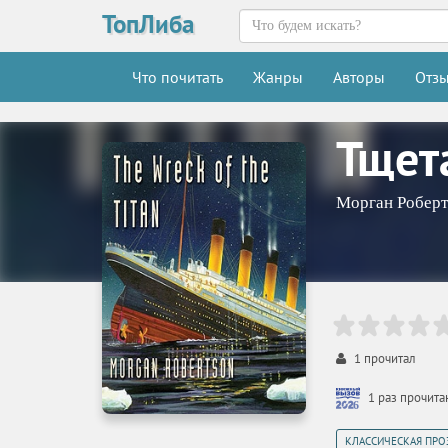
ТопЛиба
Что почитать
Жанры
Авторы
Отз
Тщет
Морган Робер
1
прочитал
1 раз прочит
КЛАССИЧЕСКАЯ ПРО