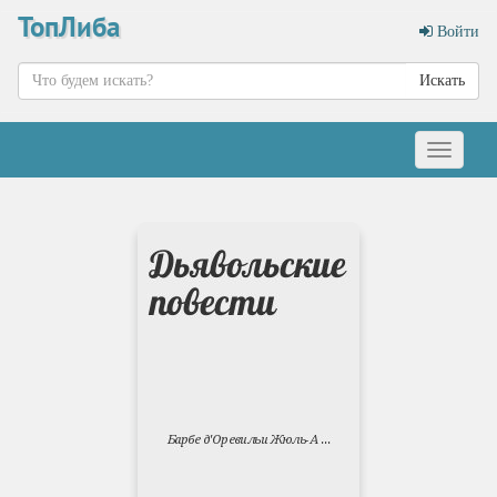
ТопЛиба
Войти
Искать
Меню