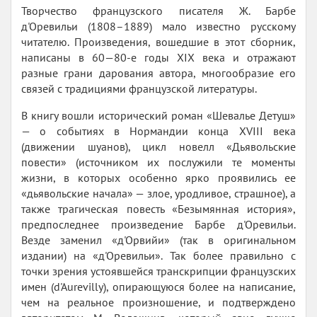
Творчество французского писателя Ж. Барбе
д'Оревильи (1808–1889) мало известно русскому
читателю. Произведения, вошедшие в этот сборник,
написаны в 60—80-е годы XIX века и отражают
разные грани дарования автора, многообразие его
связей с традициями французской литературы.
В книгу вошли исторический роман «Шевалье Детуш»
— о событиях в Нормандии конца XVIII века
(движении шуанов), цикл новелл «Дьявольские
повести» (источником их послужили те моменты
жизни, в которых особенно ярко проявились ее
«дьявольские начала» — злое, уродливое, страшное), а
также трагическая повесть «Безымянная история»,
предпоследнее произведение Барбе д'Оревильи.
Везде заменил «д'Орвийи» (так в оригинальном
издании) на «д'Оревильи». Так более правильно с
точки зрения устоявшейся транскрипции французских
имен (d'Aurevilly), опирающуюся более на написание,
чем на реальное произношение, и подтверждено