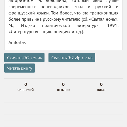
авторитетом М. Волошина, который явно лучше
современных переводчиков знал и русский и
французский языки. Тем более, что эта транскрипция
более привычна русскому читателю (сб. «Святая ночь»,
М., Изд-во политической литературы, 1991;
«Литературная энциклопедия» и т. д.).
Amfortas
Скачать fb2
Скачать fb2.zip
2.28 МБ
1.33 МБ
Читать книгу
0
0
0
читателей
отзывов
цитат