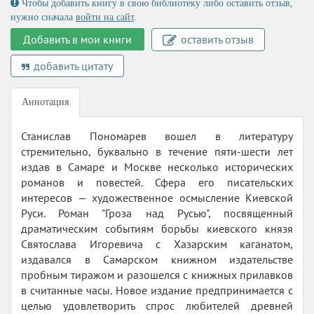
Чтобы добавить книгу в свою библиотеку либо оставить отзыв,
нужно сначала
войти на сайт
.
Добавить в мои книги
оставить отзыв
добавить цитату
Аннотация
Станислав Пономарев вошел в литературу
стремительно, буквально в течение пяти-шести лет
издав в Самаре и Москве несколько исторических
романов и повестей. Сфера его писательских
интересов — художественное осмысление Киевской
Руси. Роман "Гроза над Русью", посвященный
драматическим событиям борьбы киевского князя
Святослава Игоревича с Хазарским каганатом,
издавался в Самарском книжном издательстве
пробным тиражом и разошелся с книжных прилавков
в считанные часы. Новое издание предпринимается с
целью удовлетворить спрос любителей древней