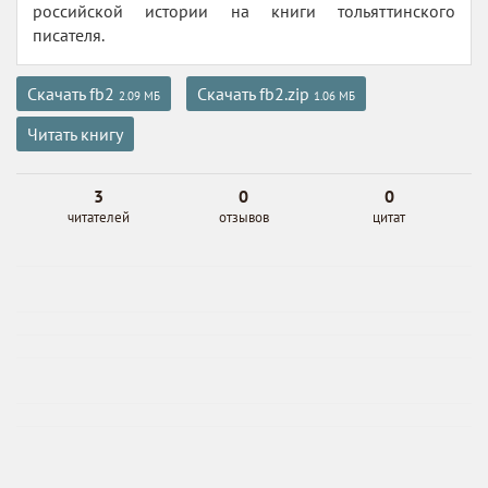
российской истории на книги тольяттинского
писателя.
Скачать fb2
Скачать fb2.zip
2.09 МБ
1.06 МБ
Читать книгу
3
0
0
читателей
отзывов
цитат