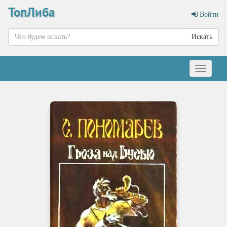
ТопЛиба
Войти
Искать
Меню