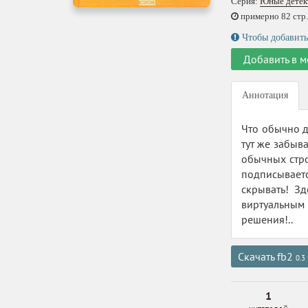
Серия:
Юные детек
примерно 82 стр.,
Чтобы добавить
Добавить в м
Аннотация
Что обычно д
тут же забыв
обычных стро
подписывает
скрывать! З
виртуальным 
решения!..
Скачать fb2
0.3
1