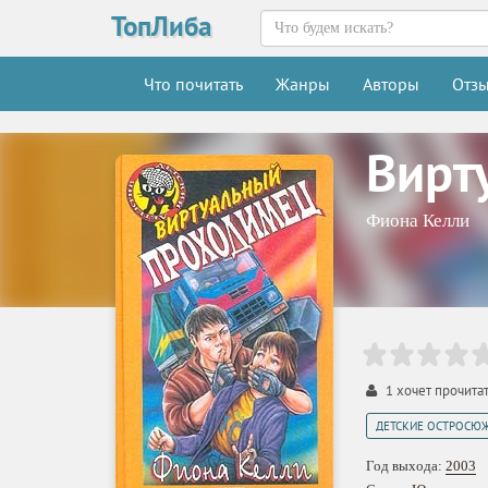
ТопЛиба
Что почитать
Жанры
Авторы
Отз
Вирт
Фиона Келли
1
хочет прочита
ДЕТСКИЕ ОСТРОСЮ
Год выхода:
2003