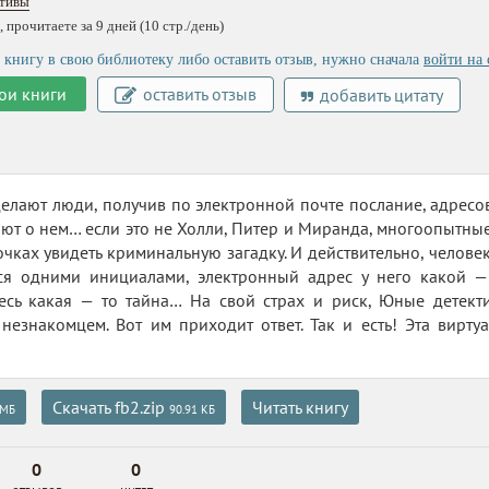
тивы
 прочитаете за 9 дней (10 стр./день)
 книгу в свою библиотеку либо оставить отзыв, нужно сначала
войти на 
ои книги
оставить отзыв
добавить цитату
елают люди, получив по электронной почте послание, адрес
ают о нем… если это не Холли, Питер и Миранда, многоопытны
чках увидеть криминальную загадку. И действительно, человек 
ся одними инициалами, электронный адрес у него какой — т
десь какая — то тайна… На свой страх и риск, Юные детек
незнакомцем. Вот им приходит ответ. Так и есть! Эта вирту
Скачать fb2.zip
Читать книгу
 МБ
90.91 КБ
0
0