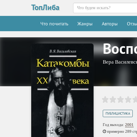
ТопЛиба
Что почитать
Жанры
Авторы
Отз
Восп
Вера Василевс
ПУБЛИЦИСТИКА
Год выхода:
2001
примерно 289 стр.