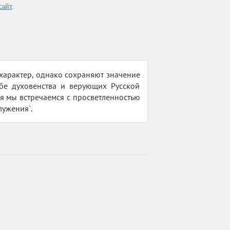
сайт
.
характер, однако сохраняют значение
ьбе духовенства и верующих Русской
я мы встречаемся с просветленностью
лужения`.