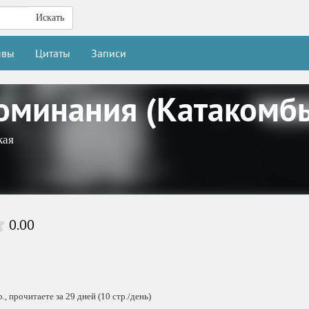
Искать
ывы
Цитаты
Записи
оминания (Катакомбы
кая
0.00
, прочитаете за 29 дней (10 стр./день)