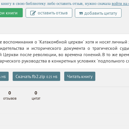
 книгу в свою библиотеку либо оставить отзыв, нужно сначала
войти на 
ои книги
оставить отзыв
добавить цитату
 воспоминания о `Катакомбной церкви` хотя и носят личный 
видетельства и исторического документа о трагической суд
 Церкви после революции, во времена гонений. В то же врем
тарческого руководства в конкретных условиях `подпольного с
Скачать fb2.zip
Читать книгу
6 МБ
0.25 МБ
0
0
отзывов
цитат