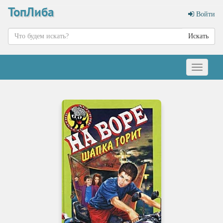
ТопЛиба
Войти
Искать
Меню