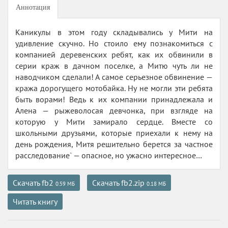
Аннотация
Каникулы в этом году складывались у Мити на
удивление скучно. Но стоило ему познакомиться с
компанией деревенских ребят, как их обвинили в
серии краж в дачном поселке, а Митю чуть ли не
наводчиком сделали! А самое серьезное обвинение —
кража дорогущего мотобайка. Ну не могли эти ребята
быть ворами! Ведь к их компании принадлежала и
Алена — рыжеволосая девчонка, при взгляде на
которую у Мити замирало сердце. Вместе со
школьными друзьями, которые приехали к нему на
день рождения, Митя решительно берется за частное
расследование` — опасное, но ужасно интересное…
Скачать fb2
Скачать fb2.zip
0.59 МБ
0.18 МБ
Читать книгу