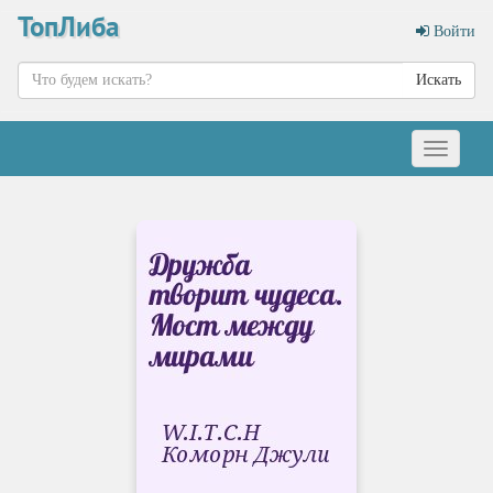
ТопЛиба
Войти
Искать
Меню