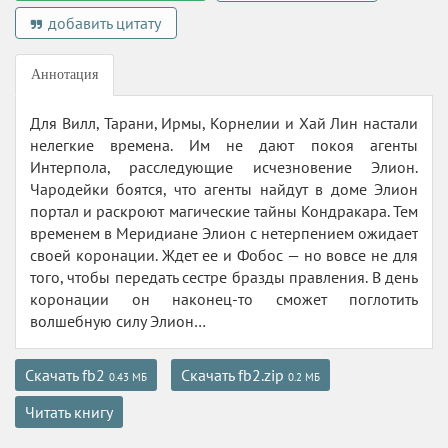
добавить цитату
Аннотация
Для Вилл, Тарани, Ирмы, Корнелии и Хай Лин настали
нелегкие времена. Им не дают покоя агенты
Интерпола, расследующие исчезновение Элион.
Чародейки боятся, что агенты найдут в доме Элион
портал и раскроют магические тайны Кондракара. Тем
временем в Меридиане Элион с нетерпением ожидает
своей коронации. Ждет ее и Фобос — но вовсе не для
того, чтобы передать сестре бразды правления. В день
коронации он наконец-то сможет поглотить
волшебную силу Элион…
Скачать fb2
Скачать fb2.zip
0.43 МБ
0.2 МБ
Читать книгу