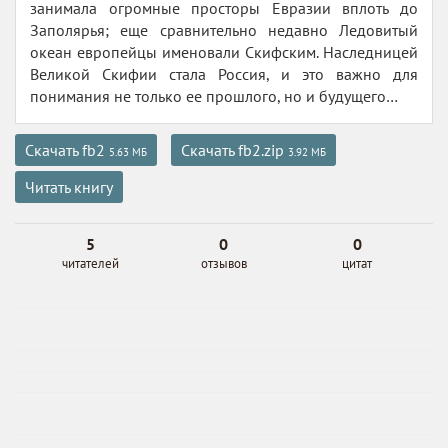
занимала огромные просторы Евразии вплоть до
Заполярья; еще сравнительно недавно Ледовитый
океан европейцы именовали Скифским. Наследницей
Великой Скифии стала Россия, и это важно для
понимания не только ее прошлого, но и будущего…
Скачать fb2
Скачать fb2.zip
5.63 МБ
3.92 МБ
Читать книгу
5
0
0
читателей
отзывов
цитат