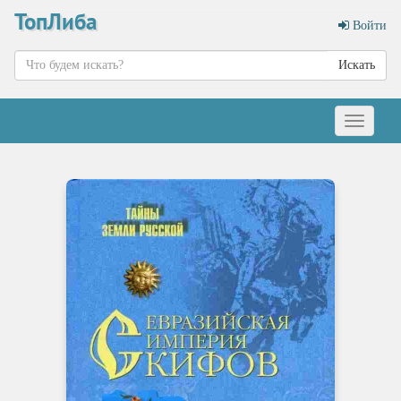
ТопЛиба
Войти
Искать
Меню