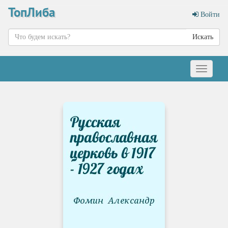
ТопЛиба
Войти
Искать
Меню