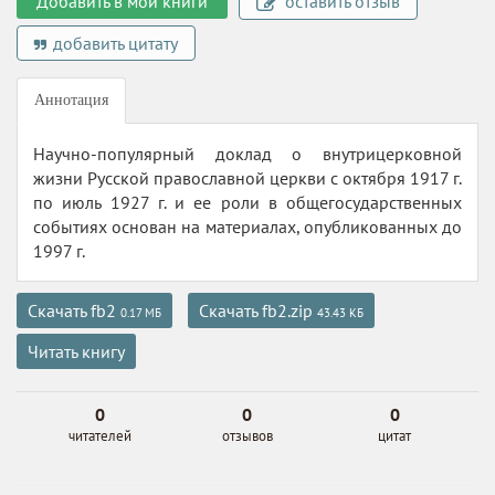
Добавить в мои книги
оставить отзыв
добавить цитату
Аннотация
Научно-популярный доклад о внутрицерковной
жизни Русской православной церкви с октября 1917 г.
по июль 1927 г. и ее роли в общегосударственных
событиях основан на материалах, опубликованных до
1997 г.
Скачать fb2
Скачать fb2.zip
0.17 МБ
43.43 КБ
Читать книгу
0
0
0
читателей
отзывов
цитат