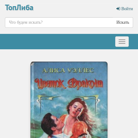
ТопЛиба
Войти
Искать
Меню