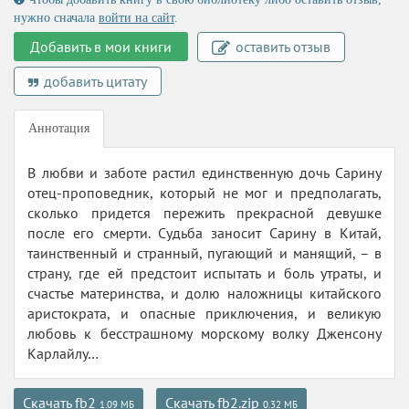
нужно сначала
войти на сайт
.
Добавить в мои книги
оставить отзыв
добавить цитату
Аннотация
В любви и заботе растил единственную дочь Сарину
отец-проповедник, который не мог и предполагать,
сколько придется пережить прекрасной девушке
после его смерти. Судьба заносит Сарину в Китай,
таинственный и странный, пугающий и манящий, – в
страну, где ей предстоит испытать и боль утраты, и
счастье материнства, и долю наложницы китайского
аристократа, и опасные приключения, и великую
любовь к бесстрашному морскому волку Дженсону
Карлайлу…
Скачать fb2
Скачать fb2.zip
1.09 МБ
0.32 МБ