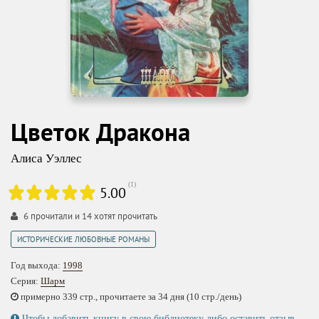
Цветок Дракона
Алиса Уэллес
(
1
)
5.00
6
прочитали и
14
хотят прочитать
ИСТОРИЧЕСКИЕ ЛЮБОВНЫЕ РОМАНЫ
Год выхода:
1998
Серия:
Шарм
примерно 339 стр., прочитаете за 34 дня (10 стр./день)
Чтобы добавить книгу в свою библиотеку либо оставить отзыв,