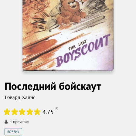
Последний бойскаут
Говард Хайнс
(
4
)
4.75
1
прочитал
БОЕВИК