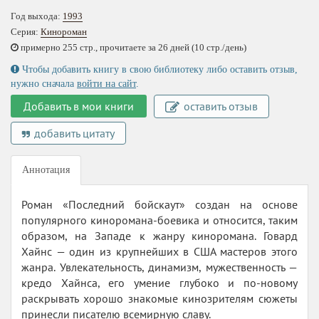
Год выхода:
1993
Серия:
Кинороман
примерно 255 стр., прочитаете за 26 дней (10 стр./день)
Чтобы добавить книгу в свою библиотеку либо оставить отзыв,
нужно сначала
войти на сайт
.
Добавить в мои книги
оставить отзыв
добавить цитату
Аннотация
Роман «Последний бойскаут» создан на основе
популярного киноромана-боевика и относится, таким
образом, на Западе к жанру киноромана. Говард
Хайнс — один из крупнейших в США мастеров этого
жанра. Увлекательность, динамизм, мужественность —
кредо Хайнса, его умение глубоко и по-новому
раскрывать хорошо знакомые кинозрителям сюжеты
принесли писателю всемирную славу.