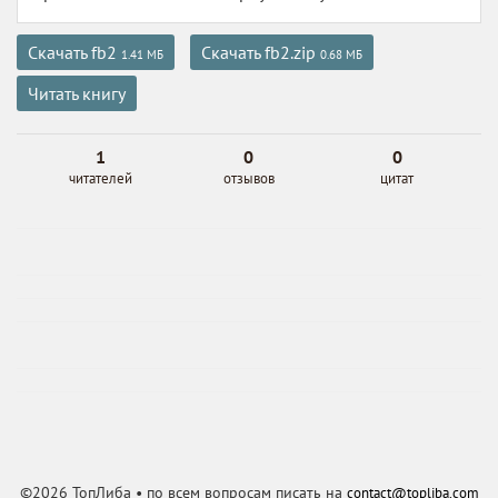
Скачать fb2
Скачать fb2.zip
1.41 МБ
0.68 МБ
Читать книгу
1
0
0
читателей
отзывов
цитат
©2026 ТопЛиба • по всем вопросам писать на
contact@topliba.com