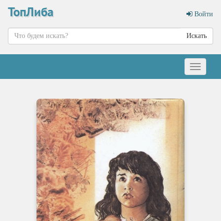
ТопЛиба
Войти
Искать
Меню