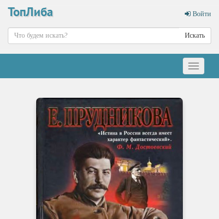
ТопЛиба
Войти
Искать
Меню