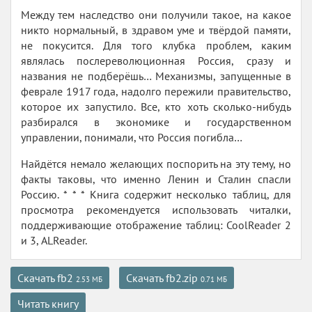
Между тем наследство они получили такое, на какое
никто нормальный, в здравом уме и твёрдой памяти,
не покусится. Для того клубка проблем, каким
являлась послереволюционная Россия, сразу и
названия не подберёшь… Механизмы, запущенные в
феврале 1917 года, надолго пережили правительство,
которое их запустило. Все, кто хоть сколько-нибудь
разбирался в экономике и государственном
управлении, понимали, что Россия погибла…
Найдётся немало желающих поспорить на эту тему, но
факты таковы, что именно Ленин и Сталин спасли
Россию. * * * Книга содержит несколько таблиц, для
просмотра рекомендуется использовать читалки,
поддерживающие отображение таблиц: CoolReader 2
и 3, ALReader.
Скачать fb2
Скачать fb2.zip
2.53 МБ
0.71 МБ
Читать книгу