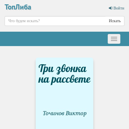
ТопЛиба
Войти
Искать
Меню