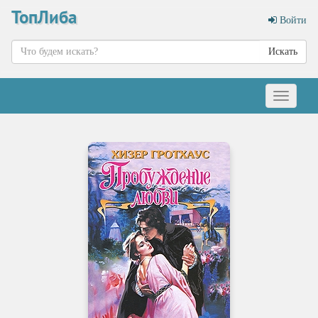
ТопЛиба
Войти
Искать
Меню