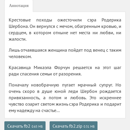
Аннотация
Крестовые походы ожесточили сэра Родерика
Шербона. Он вернулся с мечом, обагренным кровью, и
сердцем, в котором отныне нет места ни любви, ни
жалости.
Лишь отчаявшаяся женщина пойдет под венец с таким
человеком.
Красавица Микаэла Форчун решается на этот шаг
ради спасения семьи от разорения.
Поначалу новобрачную пугает мрачный супруг. Но
очень скоро в душе юной леди Шербон рождается
привязанность, а потом и любовь. Это искреннее
чувство озарит светом жизнь сэра Родерика и подарит
ему надежду на счастье…
Скачать fb2
Скачать fb2.zip
0.65 МБ
0.31 МБ