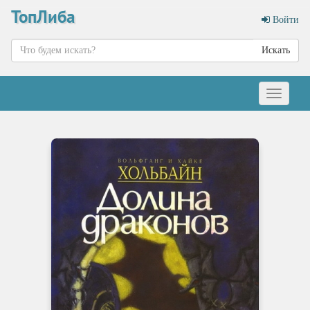
ТопЛиба
Войти
Искать
Меню