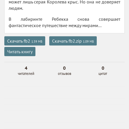
может лишь серая Королева крыс. Но она не доверяет
людям.
В лабиринте Ребекка снова совершает
фантастическое путешествие между мирами…
Скачать fb2
Скачать fb2.zip
1.59 МБ
1.09 МБ
Читать книгу
4
0
0
читателей
отзывов
цитат