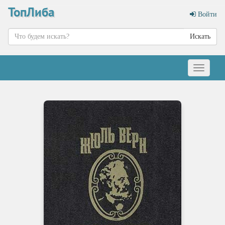
ТопЛиба
Войти
Искать
Меню