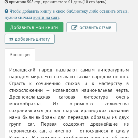
примерно 905 стр., прочитаете за 91 день (10 стр./день)
Чтобы добавить книгу в свою библиотеку либо оставить отзыв,
нужно сначала
войти на сайт
.
Добавить в мои книги
оставить отзыв
добавить цитату
Аннотация
Исландский народ называют самым литературным
народом мира. Его называют также народом поэтов.
Страсть к сочинению стихов и к мастерству в
стихосложении — исландская национальная черта.
Древнеисландская саговая литература очень
многообразна. Из огромного количества
сохранившихся до нас старых ирландских сказаний
нами были выбраны для перевода образцы из двух
групп саг. Первая содержит древнейшие из
героических саг, а именно — относящиеся к циклу
Кухулина. В таком виде, особняком, онистоят обычно