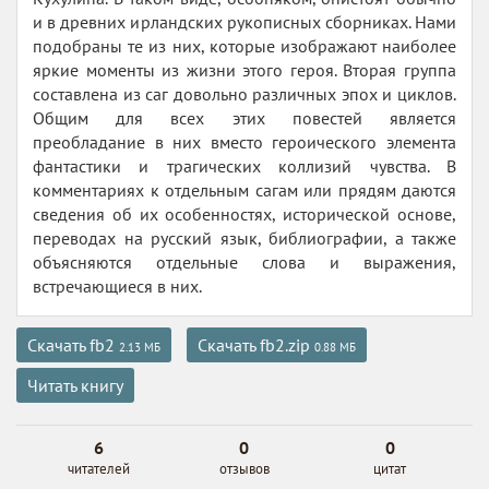
и в древних ирландских рукописных сборниках. Нами
подобраны те из них, которые изображают наиболее
яркие моменты из жизни этого героя. Вторая группа
составлена из саг довольно различных эпох и циклов.
Общим для всех этих повестей является
преобладание в них вместо героического элемента
фантастики и трагических коллизий чувства. В
комментариях к отдельным сагам или прядям даются
сведения об их особенностях, исторической основе,
переводах на русский язык, библиографии, а также
объясняются отдельные слова и выражения,
встречающиеся в них.
Скачать fb2
Скачать fb2.zip
2.13 МБ
0.88 МБ
Читать книгу
6
0
0
читателей
отзывов
цитат