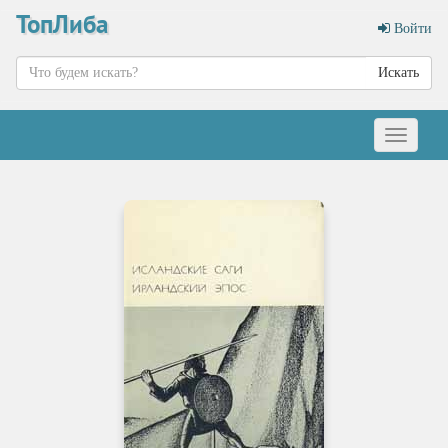
ТопЛиба
Войти
Искать
Меню