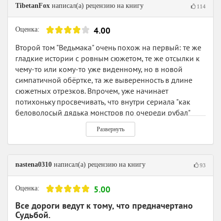
TibetanFox
написал(а) рецензию на книгу
114
4.00
Оценка:
Второй том "Ведьмака" очень похож на первый: те же
гладкие истории с ровным сюжетом, те же отсылки к
чему-то или кому-то уже виденному, но в новой
симпатичной обёртке, та же выверенность в длине
сюжетных отрезков. Впрочем, уже начинает
потихоньку просвечивать, что внутри сериала "как
беловолосый дядька монстров по очереди рубал"
скрывается нечто большее, чем занятный бестиарий.
Развернуть
Пока понемножечку. В целом же, если читать первые
два тома подряд, то можно и пропустить переход
между ними.
nastena0310
написал(а) рецензию на книгу
93
Точно так же, как и в первом томе, мотивы и
характеры персонажей даются без контекста, его
5.00
Оценка:
приходится урывать по крупицам. Откуда они пришли,
почему они такие, что они думают — как золотые
Все дороги ведут к тому, что предначертано
Судьбой.
крупицы в тоннах песка, замучишься просеивать, тем