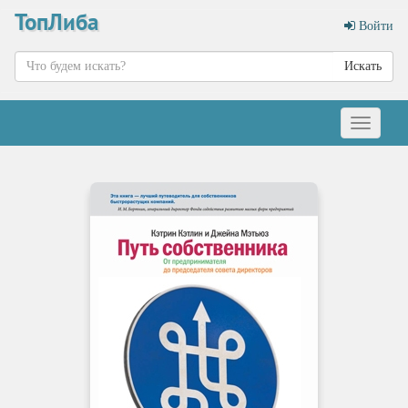
ТопЛиба
Войти
Искать
Меню