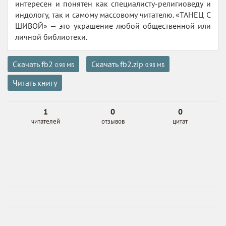
интересен и понятен как специалисту-религиоведу и
индологу, так и самому массовому читателю. «ТАНЕЦ С
ШИВОЙ» — это украшение любой общественной или
личной библиотеки.
Скачать fb2
Скачать fb2.zip
0.98 МБ
0.98 МБ
Читать книгу
1
0
0
читателей
отзывов
цитат