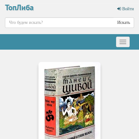
ТопЛиба
Войти
Искать
Меню