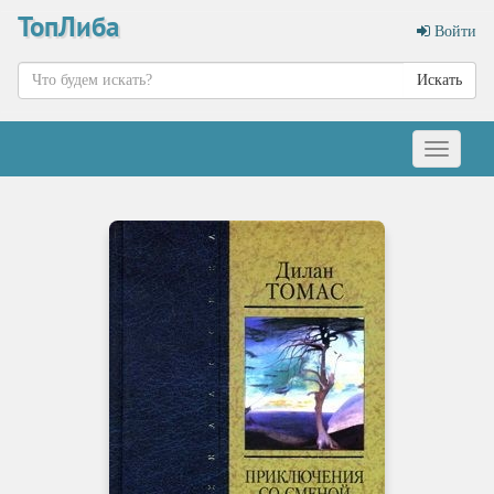
ТопЛиба
Войти
Искать
Меню