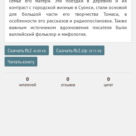
семье его матери. Эти поездки в деревню и их
контраст с городской жизнью в Суонси, стали основой
для большой части его творчества Томаса, в
особенности его рассказов и радиопостановок. Также
важным источником вдохновения писателя были
валлийский фольклор и мифология.
Скачать fb2
Скачать fb2.zip
45.89 КБ
29.71 КБ
Читать книгу
0
0
0
читателей
отзывов
цитат