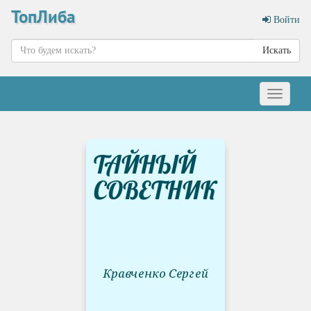
ТопЛиба
Войти
Искать
Меню