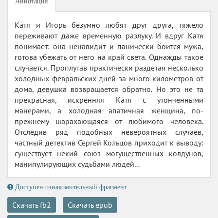
Аннотация
Катя и Игорь безумно любят друг друга, тяжело
переживают даже временную разлуку. И вдруг Катя
понимает: она ненавидит и панически боится мужа,
готова убежать от него на край света. Однажды такое
случается. Проплутав практически раздетая несколько
холодных февральских дней за много километров от
дома, девушка возвращается обратно. Но это не та
прекрасная, искренняя Катя с утонченными
манерами, а холодная апатичная женщина, по-
прежнему шарахающаяся от любимого человека.
Отследив ряд подобных невероятных случаев,
частный детектив Сергей Кольцов приходит к выводу:
существует некий союз могущественных колдунов,
манипулирующих судьбами людей...
Доступен ознакомительный фрагмент
Скачать fb2
Скачать epub