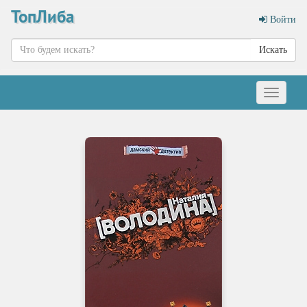
ТопЛиба
Войти
Искать
Меню