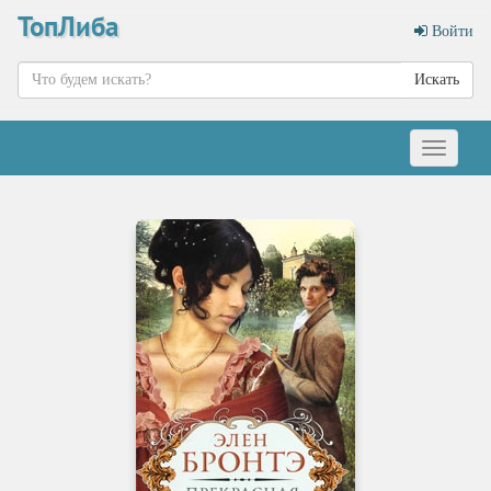
ТопЛиба
Войти
Искать
Меню