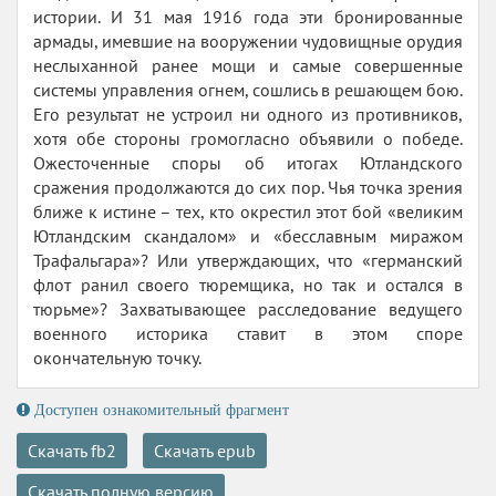
истории. И 31 мая 1916 года эти бронированные
армады, имевшие на вооружении чудовищные орудия
неслыханной ранее мощи и самые совершенные
системы управления огнем, сошлись в решающем бою.
Его результат не устроил ни одного из противников,
хотя обе стороны громогласно объявили о победе.
Ожесточенные споры об итогах Ютландского
сражения продолжаются до сих пор. Чья точка зрения
ближе к истине – тех, кто окрестил этот бой «великим
Ютландским скандалом» и «бесславным миражом
Трафальгара»? Или утверждающих, что «германский
флот ранил своего тюремщика, но так и остался в
тюрьме»? Захватывающее расследование ведущего
военного историка ставит в этом споре
окончательную точку.
Доступен ознакомительный фрагмент
Скачать fb2
Скачать epub
Скачать полную версию