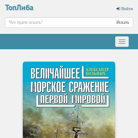
ТопЛиба
Войти
Искать
Меню